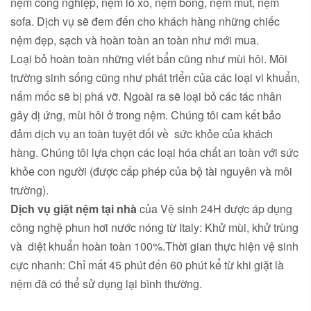
nệm công nghiệp, nệm lò xo, nệm bông, nệm mút, nệm
sofa. Dịch vụ sẽ đem đến cho khách hàng những chiếc
nệm đẹp, sạch và hoàn toàn an toàn như mới mua.
Loại bỏ hoàn toàn những viết bẩn cũng như mùi hôi. Môi
trường sinh sống cũng như phát triển của các loại vi khuẩn,
nấm mốc sẽ bị phá vỡ. Ngoài ra sẽ loại bỏ các tác nhân
gây dị ứng, mùi hôi ở trong nệm. Chúng tôi cam kết bảo
đảm dịch vụ an toàn tuyệt đối về sức khỏe của khách
hàng. Chúng tôi lựa chọn các loại hóa chất an toàn với sức
khỏe con người (được cấp phép của bộ tài nguyên và môi
trường).
Dịch vụ giặt nệm tại nhà
của Vệ sinh 24H được áp dụng
công nghệ phun hơi nước nóng từ Italy: Khử mùi, khử trùng
và diệt khuẩn hoàn toàn 100%.Thời gian thực hiện vệ sinh
cực nhanh: Chỉ mất 45 phút đến 60 phút kể từ khi giặt là
nệm đã có thể sử dụng lại bình thường.