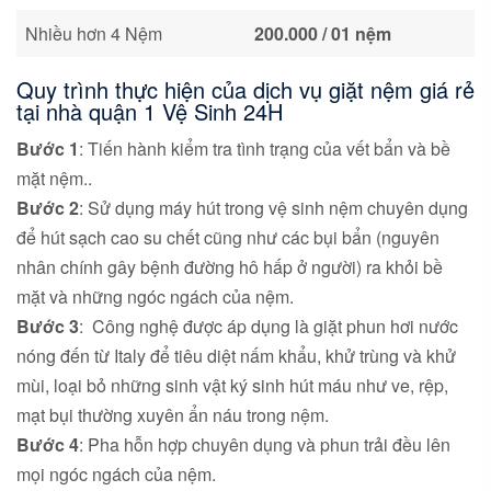
Nhiều hơn 4 Nệm
2
0
0.000
/ 01 nệm
Quy trình thực hiện của dịch vụ giặt nệm giá rẻ
tại nhà quận 1 Vệ Sinh 24H
Bước 1
: Tiến hành kiểm tra tình trạng của vết bẩn và bề
mặt nệm..
Bước 2
: Sử dụng máy hút trong vệ sinh nệm chuyên dụng
để hút sạch cao su chết cũng như các bụi bẩn (nguyên
nhân chính gây bệnh đường hô hấp ở người) ra khỏi bề
mặt và những ngóc ngách của nệm.
Bước 3
: Công nghệ được áp dụng là giặt phun hơi nước
nóng đến từ Italy để tiêu diệt nấm khẩu, khử trùng và khử
mùi, loại bỏ những sinh vật ký sinh hút máu như ve, rệp,
mạt bụi thường xuyên ẩn náu trong nệm.
Bước 4
: Pha hỗn hợp chuyên dụng và phun trải đều lên
mọi ngóc ngách của nệm.