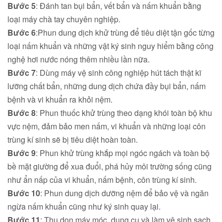
Bước 5
: Đánh tan bụi bẩn, vết bẩn và nấm khuẩn bằng
loại máy chà tay chuyên nghiệp.
Bước 6
:Phun dung dịch khử trùng để tiêu diệt tận gốc từng
loại nấm khuẩn và những vật ký sinh nguy hiểm bằng công
nghệ hơi nước nóng thêm nhiều lần nữa.
Bước 7
: Dùng máy vệ sinh công nghiệp hút tách thật kĩ
lưỡng chất bẩn, những dung dịch chứa đầy bụi bẩn, nấm
bệnh và vi khuẩn ra khỏi nệm.
Bước 8
: Phun thuốc khử trùng theo dạng khói toàn bộ khu
vực nệm, đảm bảo men nấm, vi khuẩn và những loại côn
trùng kí sinh sẽ bị tiêu diệt hoàn toàn.
Bước 9
: Phun khử trùng khắp mọi ngóc ngách và toàn bộ
bề mặt giường để xua đuổi, phá hủy môi trường sống cũng
như ẩn nấp của vi khuẩn, nấm bệnh, côn trùng kí sinh.
Bước 10
: Phun dung dịch dưỡng nệm để bảo vệ và ngăn
ngừa nấm khuẩn cũng như ký sinh quay lại.
Bước 11
: Thu dọn máy móc, dụng cụ và làm vệ sinh sạch