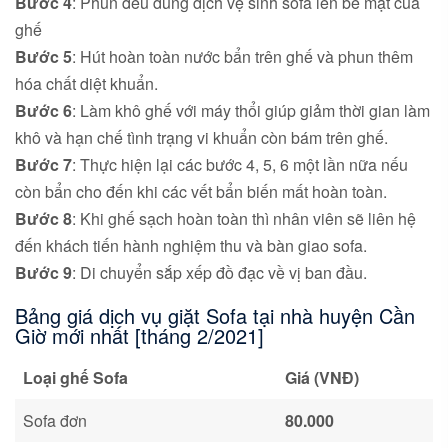
Bước 4
: Phun đều dung dịch vệ sinh sofa lên bề mặt của
ghế
Bước 5
: Hút hoàn toàn nước bẩn trên ghế và phun thêm
hóa chất diệt khuẩn.
Bước 6
: Làm khô ghế với máy thổi giúp giảm thời gian làm
khô và hạn chế tình trạng vi khuẩn còn bám trên ghế.
Bước 7
: Thực hiện lại các bước 4, 5, 6 một lần nữa nếu
còn bẩn cho đến khi các vết bẩn biến mất hoàn toàn.
Bước 8
: Khi ghế sạch hoàn toàn thì nhân viên sẽ liên hệ
đến khách tiến hành nghiệm thu và bàn giao sofa.
Bước 9
: Di chuyển sắp xếp đồ đạc về vị ban đầu.
Bảng giá dịch vụ giặt Sofa tại nhà huyện Cần
Giờ mới nhất [tháng 2/2021]
Loại ghế Sofa
Giá (VNĐ)
Sofa đơn
80
.000