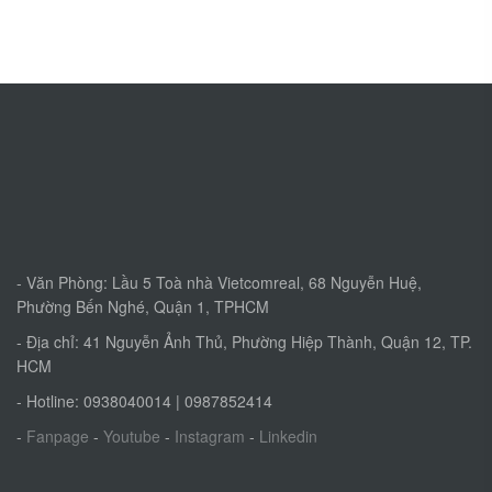
- Văn Phòng: Lầu 5 Toà nhà Vietcomreal, 68 Nguyễn Huệ,
Phường Bến Nghé, Quận 1, TPHCM
- Địa chỉ: 41 Nguyễn Ảnh Thủ, Phường Hiệp Thành, Quận 12, TP.
HCM
- Hotline: 0938040014 | 0987852414
-
Fanpage
-
Youtube
-
Instagram
-
Linkedin