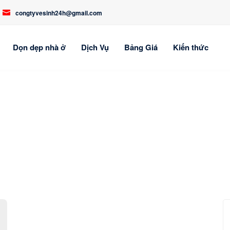
congtyvesinh24h@gmail.com
Dọn dẹp nhà ở
Dịch Vụ
Bảng Giá
Kiến thức