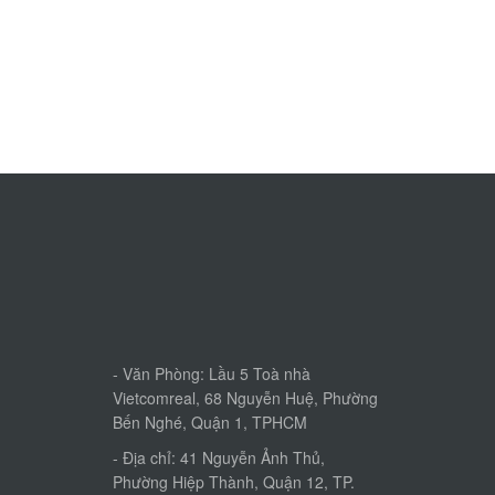
- Văn Phòng: Lầu 5 Toà nhà
Vietcomreal, 68 Nguyễn Huệ, Phường
Bến Nghé, Quận 1, TPHCM
- Địa chỉ: 41 Nguyễn Ảnh Thủ,
Phường Hiệp Thành, Quận 12, TP.