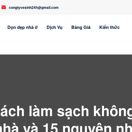
congtyvesinh24h@gmail.com
Dọn dẹp nhà ở
Dịch Vụ
Bảng Giá
Kiến thức
cách làm sạch không
nhà và 15 nguyên n