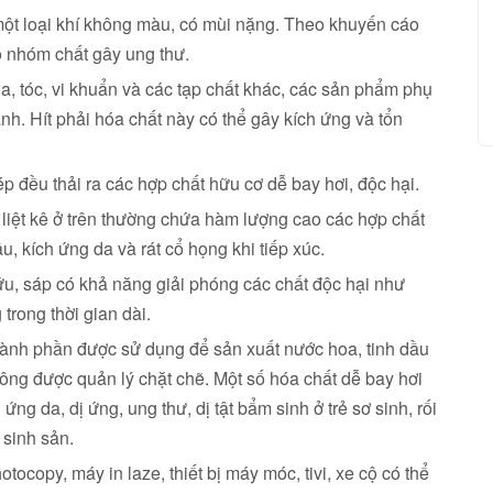
ột loại khí không màu, có mùi nặng. Theo khuyến cáo
o nhóm chất gây ung thư.
a, tóc, vi khuẩn và các tạp chất khác, các sản phẩm phụ
nh. Hít phải hóa chất này có thể gây kích ứng và tổn
ép đều thải ra các hợp chất hữu cơ dễ bay hơi, độc hại.
liệt kê ở trên thường chứa hàm lượng cao các hợp chất
, kích ứng da và rát cổ họng khi tiếp xúc.
u, sáp có khả năng giải phóng các chất độc hại như
 trong thời gian dài.
hành phần được sử dụng để sản xuất nước hoa, tinh dầu
ông được quản lý chặt chẽ. Một số hóa chất dễ bay hơi
ứng da, dị ứng, ung thư, dị tật bẩm sinh ở trẻ sơ sinh, rối
 sinh sản.
otocopy, máy in laze, thiết bị máy móc, tivi, xe cộ có thể