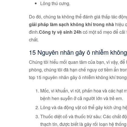
Lông thú cưng.
Do đó, chúng ta không thể đánh giá thấp tác độn
giải pháp làm sạch không khí trong nhà
hiệu q
đình.
Công ty vệ sinh 24h
có một số mẹo để cải 
chất.
15 Nguyên nhân gây ô nhiễm không
Chúng tôi hiểu mối quan tâm của bạn, vì vậy, để
phòng, chúng tôi đã hạn chế nguy cơ tiềm ẩn trong
top 15 nguyên nhân gây ô nhiễm không khí trong
Mốc, vi khuẩn, vi rút, phấn hoa và các hạt m
bệnh hen suyễn ở cả người lớn và trẻ em.
Lông và da động vật có thể gây kích ứng h
Thuốc diệt cỏ và thuốc trừ sâu: Các chất đ
thạch tín, được biết là gây rối loạn hệ thống 