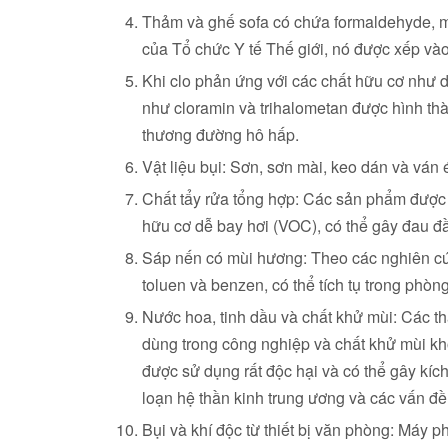
Thảm và ghế sofa có chứa formaldehyde, m
của Tổ chức Y tế Thế giới, nó được xếp và
Khi clo phản ứng với các chất hữu cơ như d
như cloramin và trihalometan được hình thà
thương đường hô hấp.
Vật liệu bụi: Sơn, sơn mài, keo dán và ván 
Chất tẩy rửa tổng hợp: Các sản phẩm được 
hữu cơ dễ bay hơi (VOC), có thể gây đau đầu
Sáp nến có mùi hương: Theo các nghiên cứ
toluen và benzen, có thể tích tụ trong phòng
Nước hoa, tinh dầu và chất khử mùi: Các t
dùng trong công nghiệp và chất khử mùi kh
được sử dụng rất độc hại và có thể gây kích 
loạn hệ thần kinh trung ương và các vấn đề
Bụi và khí độc từ thiết bị văn phòng: Máy ph