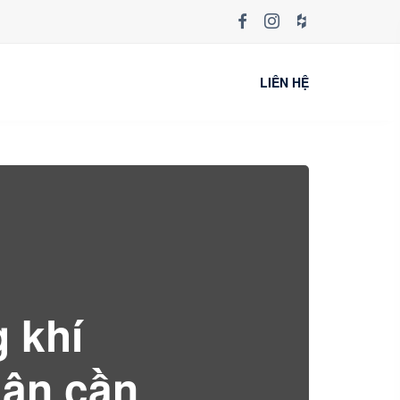
LIÊN HỆ
 khí
hân cần